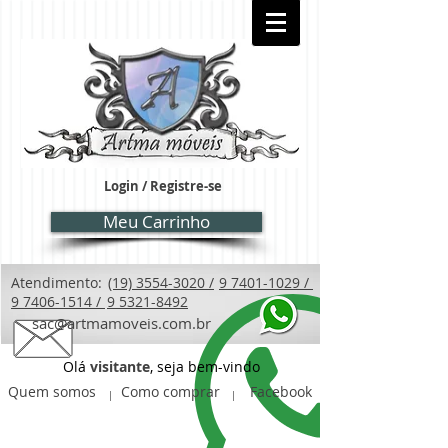
Login / Registre-se
Meu Carrinho
Atendimento:
(19) 3554-3020 /
9 7401-1029 /
9 7406-1514 /
9 5321-8492
sac@artmamoveis.com.br
Olá
visitante
, seja bem-vindo
Quem somos
Como comprar
Facebook