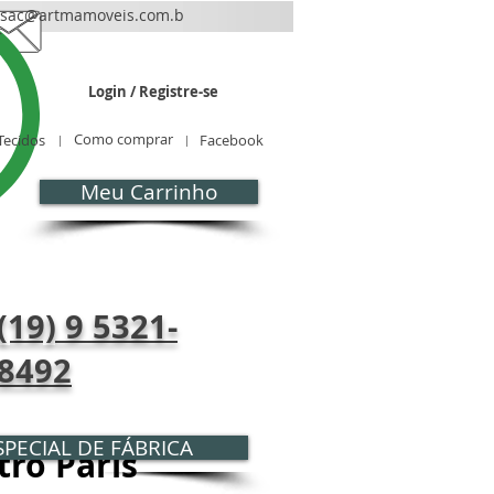
sac@artmamoveis.com.b
r
Login / Registre-se
Como comprar
Tecidos
Facebook
Meu Carrinho
CONTATO
Blog
(19) 9 5321-
8492
PECIAL DE FÁBRICA
trô Paris