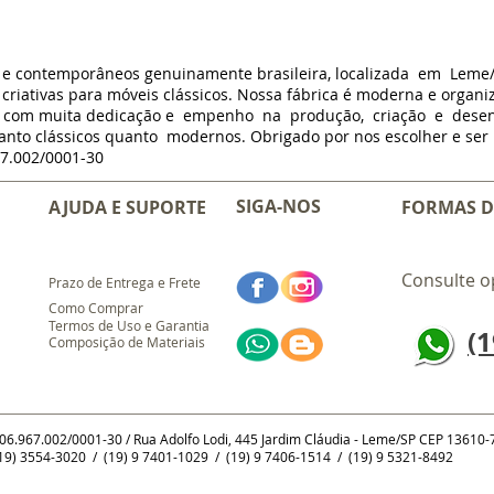
s e contemporâneos genuinamente brasileira, localizada em Leme
criativas para móveis clássicos. Nossa fábrica é moderna e organi
m com muita dedicação e empenho na produção, criação e dese
anto clássicos quanto modernos. Obrigado por nos escolher e ser p
7.002/0001-30
SIGA-NOS
AJUDA E SUPORTE
FORMAS D
Consulte o
Prazo de Entrega e Frete
Como Comprar
Termos de Uso e Garantia
(1
Composição de Materiais
 06.967.002/0001-30 / Rua Adolfo Lodi, 445 Jardim Cláudia - Leme/SP CEP 13610
9) 3554-3020 / (19) 9 7401-1029 / (19) 9 7406-1514 / (19) 9 5321-8492