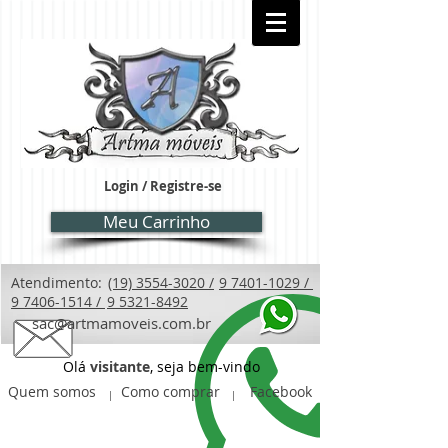
Login / Registre-se
Meu Carrinho
Atendimento:
(19) 3554-3020 /
9 7401-1029 /
9 7406-1514 /
9 5321-8492
sac@artmamoveis.com.br
Olá
visitante
, seja bem-vindo
Quem somos
Como comprar
Facebook