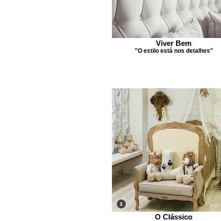
Viver Bem
"O estilo está nos detalhes"
O Clássico