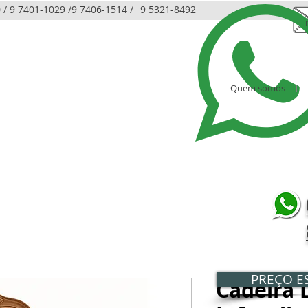
 /
9 7401-1029 /
9 7406-1514 /
9 5321-8492
Quem somos
LINHA INFANTIL
PRODUTOS
AMBIENTES
PREÇO ES
Cadeira L