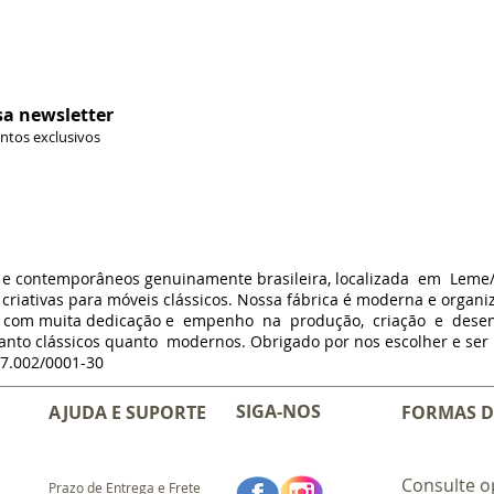
Formas de 
sa newsletter
ontos exclusivos
s e contemporâneos genuinamente brasileira, localizada em Leme
criativas para móveis clássicos. Nossa fábrica é moderna e organi
m com muita dedicação e empenho na produção, criação e dese
anto clássicos quanto modernos. Obrigado por nos escolher e ser p
7.002/0001-30
SIGA-NOS
AJUDA E SUPORTE
FORMAS D
Consulte o
Prazo de Entrega e Frete