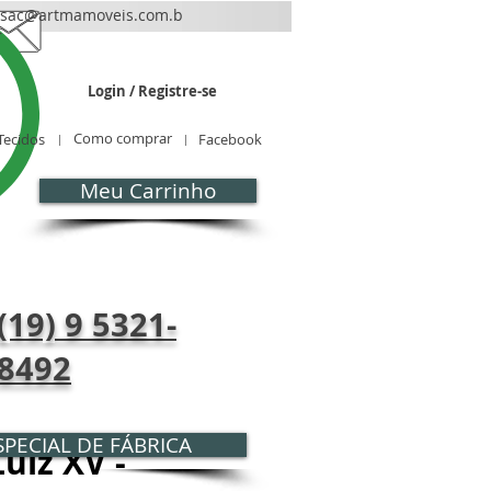
sac@artmamoveis.com.b
r
Login / Registre-se
Como comprar
Tecidos
Facebook
Meu Carrinho
CONTATO
Blog
(19) 9 5321-
8492
PECIAL DE FÁBRICA
uiz XV -