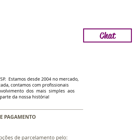
Pagamento:
Chat
/SP. Estamos d
esde
2004 no mercado,
zada, contamos com profissionais
nvolvimento dos mais simples aos
arte da nossa história!
E PAGAMENTO
pções de parcelamento pelo: