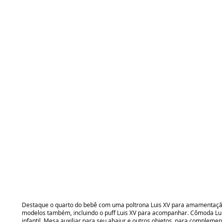
Destaque o quarto do bebê com uma poltrona Luis XV para amamentação
modelos também, incluindo o puff Luis XV para acompanhar. Cômoda Lui
infantil. Mesa auxiliar para seu abajur e outros objetos, para complemen