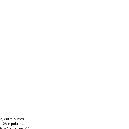
, entre outros
s XV e poltrona
to a Cama Luis XV.