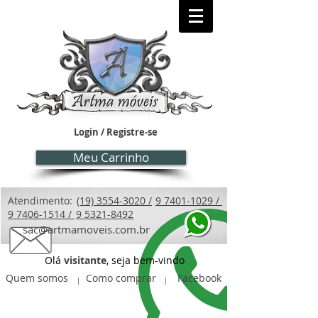
Login / Registre-se
Meu Carrinho
Atendimento:
(19) 3554-3020 /
9 7401-1029 /
9 7406-1514 /
9 5321-8492
sac@artmamoveis.com.br
Olá
visitante
, seja bem-vindo
Quem somos
Como comprar
Facebook