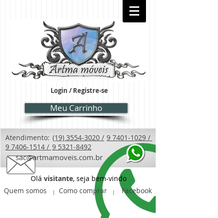
Login / Registre-se
Meu Carrinho
Atendimento:
(19) 3554-3020 /
9 7401-1029 /
9 7406-1514 /
9 5321-8492
sac@artmamoveis.com.br
Olá
visitante
, seja bem-vindo
Quem somos
Como comprar
Facebook