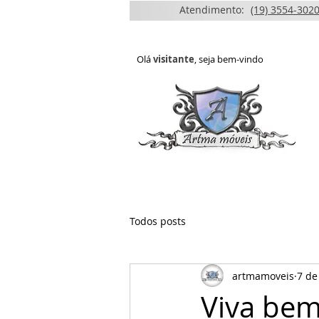
Atendimento:
(19) 3554-3020
Olá
visitante
, seja bem-vindo
HOME
QUEM SOMOS
Todos posts
artmamoveis
7 de
Viva be