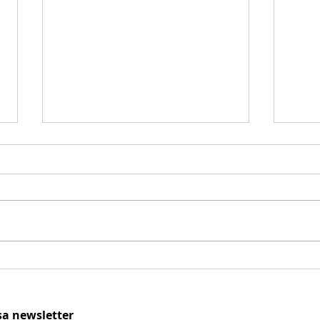
Os Melhores Móveis
Os melhores móveis estão aqui
na Artma móveis levando a
você contemporaneidade e
rusticidade com elegância,
Artm
nossos produtos são...
sa newsletter