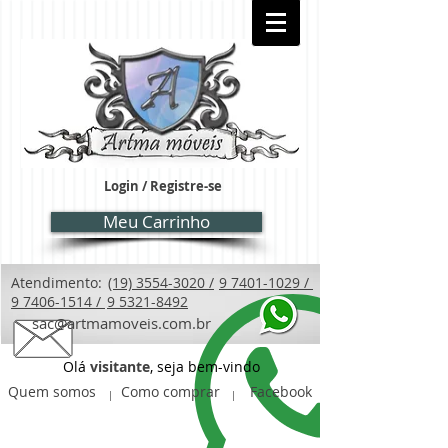
Login / Registre-se
Meu Carrinho
Atendimento:
(19) 3554-3020 /
9 7401-1029 /
9 7406-1514 /
9 5321-8492
sac@artmamoveis.com.br
Olá
visitante
, seja bem-vindo
Quem somos
Como comprar
Facebook