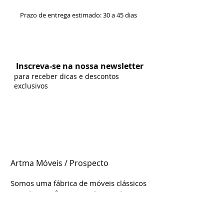
Prazo de entrega estimado: 30 a 45 dias
Formas de Pagamento:
Inscreva-se na nossa newsletter
para receber dicas e descontos
exclusivos
Artma Móveis / Prospecto
Somos uma fábrica de móveis clássicos
e contemporâneos genuinamente
brasileira, localizada em Leme/SP.
Estamos d
esde
2004 no mercado,
considerada uma das mais influentes e