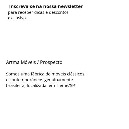
Inscreva-se na nossa newsletter
para receber dicas e descontos
exclusivos
Artma Móveis / Prospecto
Somos uma fábrica de móveis clássicos
e contemporâneos genuinamente
brasileira, localizada em Leme/SP.
Estamos d
esde
2004 no mercado,
considerada uma das mais influentes e
criativas para móveis clássicos. Nossa
fábrica é moderna e organizada,
contamos com profissionais altamente
qualificados que trabalham com muita
dedicação e empenho na produção,