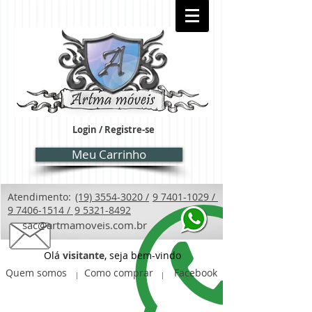
Login / Registre-se
Meu Carrinho
Atendimento:
(19) 3554-3020 /
9 7401-1029 /
9 7406-1514 /
9 5321-8492
sac@artmamoveis.com.br
Olá
visitante
, seja bem-vindo
Quem somos
Como comprar
Facebook