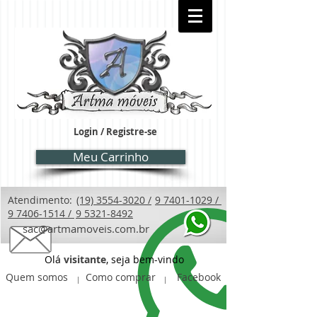
Login / Registre-se
Meu Carrinho
Atendimento:
(19) 3554-3020 /
9 7401-1029 /
9 7406-1514 /
9 5321-8492
sac@artmamoveis.com.br
Olá
visitante
, seja bem-vindo
Quem somos
Como comprar
Facebook