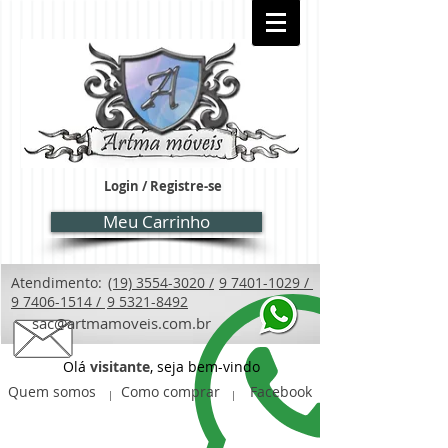
Login / Registre-se
Meu Carrinho
Atendimento:
(19) 3554-3020 /
9 7401-1029 /
9 7406-1514 /
9 5321-8492
sac@artmamoveis.com.br
Olá
visitante
, seja bem-vindo
Quem somos
Como comprar
Facebook