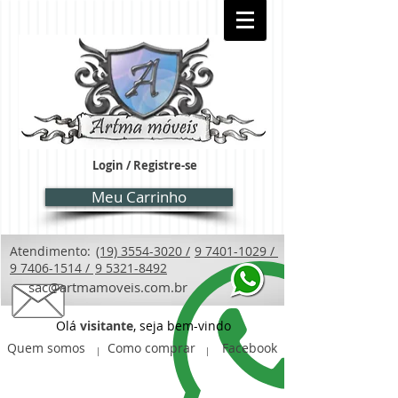
Login / Registre-se
Meu Carrinho
Atendimento:
(19) 3554-3020 /
9 7401-1029 /
9 7406-1514 /
9 5321-8492
sac@artmamoveis.com.br
Olá
visitante
, seja bem-vindo
Quem somos
Como comprar
Facebook