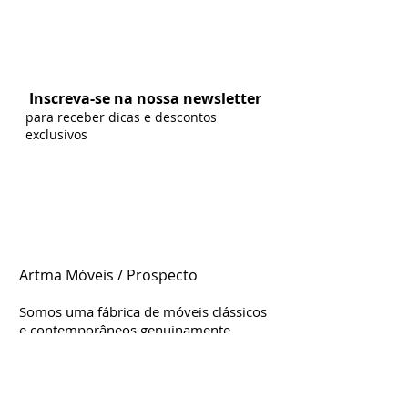
Formas de Pagamento:
Inscreva-se na nossa newsletter
para receber dicas e descontos
exclusivos
Artma Móveis / Prospecto
Somos uma fábrica de móveis clássicos
e contemporâneos genuinamente
brasileira, localizada em Leme/SP.
Estamos d
esde
2004 no mercado,
considerada uma das mais influentes e
criativas para móveis clássicos. Nossa