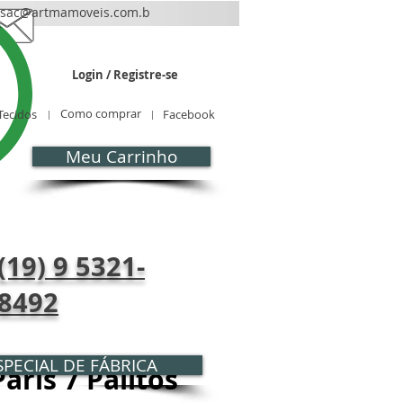
sac@artmamoveis.com.b
r
Login / Registre-se
Como comprar
Tecidos
Facebook
Meu Carrinho
CONTATO
Blog
(19) 9 5321-
8492
PECIAL DE FÁBRICA
aris 7 Palitos