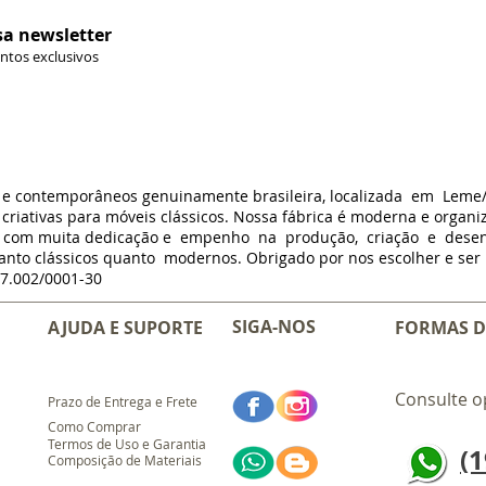
sa newsletter
ontos exclusivos
s e contemporâneos genuinamente brasileira, localizada em Leme
criativas para móveis clássicos. Nossa fábrica é moderna e organi
m com muita dedicação e empenho na produção, criação e dese
anto clássicos quanto modernos. Obrigado por nos escolher e ser p
7.002/0001-30
SIGA-NOS
AJUDA E SUPORTE
FORMAS D
Consulte o
Prazo de Entrega e Frete
Como Comprar
Termos de Uso e Garantia
(1
Composição de Materiais