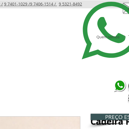
 /
9 7401-1029 /
9 7406-1514 /
9 5321-8492
Quem somos
LINHA INFANTIL
PRODUTOS
AMBIENTES
PREÇO ES
Cadeira P