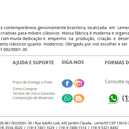
s e contemporâneos genuinamente brasileira, localizada em Leme
criativas para móveis clássicos. Nossa fábrica é moderna e organi
m com muita dedicação e empenho na produção, criação e dese
anto clássicos quanto modernos. Obrigado por nos escolher e ser p
7.002/0001-30
SIGA-NOS
AJUDA E SUPORTE
FORMAS D
Consulte o
Prazo de Entrega e Frete
Como Comprar
Termos de Uso e Garantia
(1
Composição de Materiais
 06.967.002/0001-30 / Rua Adolfo Lodi, 445 Jardim Cláudia - Leme/SP CEP 13610
9) 3554-3020 / (19) 9 7401-1029 / (19) 9 7406-1514 / (19) 9 5321-8492