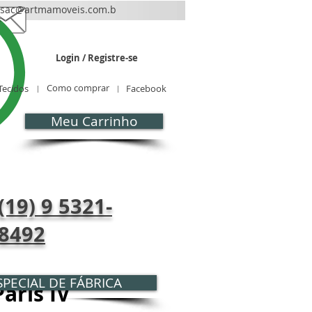
sac@artmamoveis.com.b
r
Login / Registre-se
Como comprar
Tecidos
Facebook
Meu Carrinho
CONTATO
Blog
(19) 9 5321-
8492
PECIAL DE FÁBRICA
aris IV