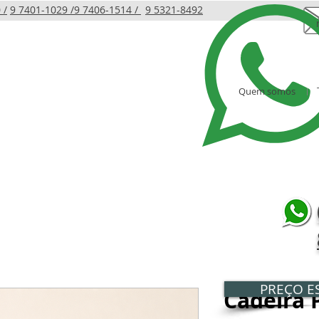
 /
9 7401-1029 /
9 7406-1514 /
9 5321-8492
Quem somos
LINHA INFANTIL
PRODUTOS
AMBIENTES
PREÇO ES
Cadeira P