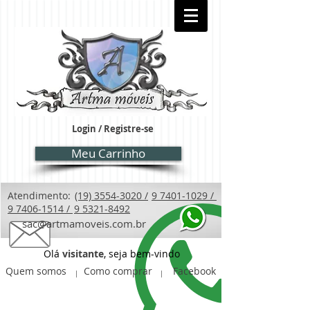
Login / Registre-se
Meu Carrinho
Atendimento:
(19) 3554-3020 /
9 7401-1029 /
9 7406-1514 /
9 5321-8492
sac@artmamoveis.com.br
Olá
visitante
, seja bem-vindo
Quem somos
Como comprar
Facebook