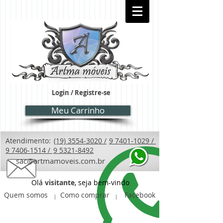
Login / Registre-se
Meu Carrinho
Atendimento:
(19) 3554-3020 /
9 7401-1029 /
9 7406-1514 /
9 5321-8492
sac@artmamoveis.com.br
Olá
visitante
, seja bem-vindo
Quem somos
Como comprar
Facebook