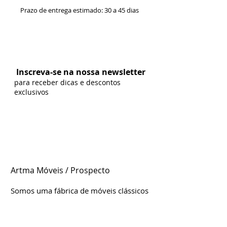
Prazo de entrega estimado: 30 a 45 dias
Formas de Pagamento:
Inscreva-se na nossa newsletter
para receber dicas e descontos
exclusivos
Artma Móveis / Prospecto
Somos uma fábrica de móveis clássicos
e contemporâneos genuinamente
brasileira, localizada em Leme/SP.
Estamos d
esde
2004 no mercado,