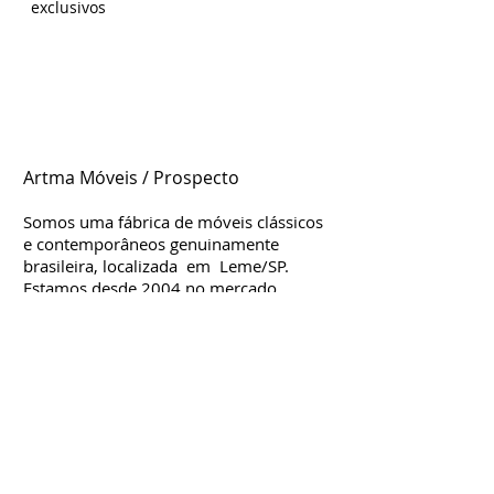
exclusivos
Artma Móveis / Prospecto
Somos uma fábrica de móveis clássicos
e contemporâneos genuinamente
brasileira, localizada em Leme/SP.
Estamos d
esde
2004 no mercado,
considerada uma das mais influentes e
criativas para móveis clássicos. Nossa
fábrica é moderna e organizada,
contamos com profissionais altamente
qualificados que trabalham com muita
dedicação e empenho na produção,
criação e desenvolvimento dos mais
simples aos mais sofisticados móveis
entalhados, tanto clássicos quanto