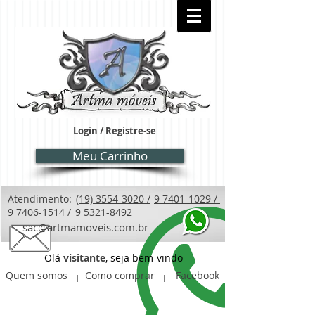
Login / Registre-se
Meu Carrinho
Atendimento:
(19) 3554-3020 /
9 7401-1029 /
9 7406-1514 /
9 5321-8492
sac@artmamoveis.com.br
Olá
visitante
, seja bem-vindo
Quem somos
Como comprar
Facebook