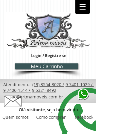
Login / Registre-se
Meu Carrinho
Atendimento:
(19) 3554-3020 /
9 7401-1029 /
9 7406-1514 /
9 5321-8492
sac@artmamoveis.com.br
Olá
visitante
, seja bem-vindo
Quem somos
Como comprar
Facebook