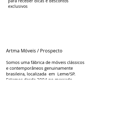
para receber dicas e descontos
exclusivos
Artma Móveis / Prospecto
Somos uma fábrica de móveis clássicos
e contemporâneos genuinamente
brasileira, localizada em Leme/SP.
Estamos d
esde
2004 no mercado,
considerada uma das mais influentes e
criativas para móveis clássicos. Nossa
fábrica é moderna e organizada,
contamos com profissionais altamente
qualificados que trabalham com muita
dedicação e empenho na produção,
criação e desenvolvimento dos mais
simples aos mais sofisticados móveis