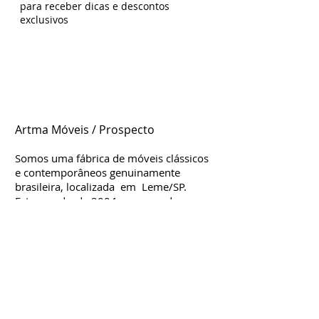
para receber dicas e descontos
exclusivos
Artma Móveis / Prospecto
Somos uma fábrica de móveis clássicos
e contemporâneos genuinamente
brasileira, localizada em Leme/SP.
Estamos d
esde
2004 no mercado,
considerada uma das mais influentes e
criativas para móveis clássicos. Nossa
fábrica é moderna e organizada,
contamos com profissionais altamente
qualificados que trabalham com muita
dedicação e empenho na produção,
criação e desenvolvimento dos mais
simples aos mais sofisticados móveis