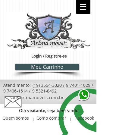
Login / Registre-se
Meu Carrinho
Atendimento:
(19) 3554-3020 /
9 7401-1029 /
9 7406-1514 /
9 5321-8492
sac@artmamoveis.com.br
Olá
visitante
, seja bem-vindo
Quem somos
Como comprar
Facebook