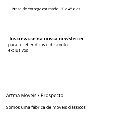
Prazo de entrega estimado: 30 a 45 dias
Formas de Pagamento:
Inscreva-se na nossa newsletter
para receber dicas e descontos
exclusivos
Artma Móveis / Prospecto
Somos uma fábrica de móveis clássicos
e contemporâneos genuinamente
brasileira, localizada em Leme/SP.
Estamos d
esde
2004 no mercado,
considerada uma das mais influentes e