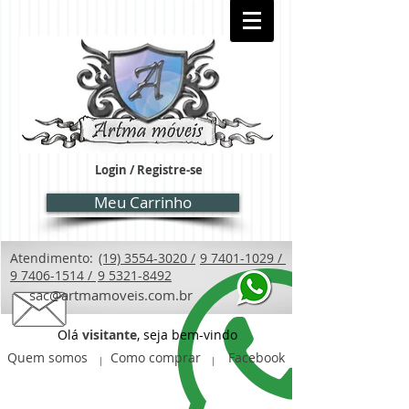
Login / Registre-se
Meu Carrinho
Atendimento:
(19) 3554-3020 /
9 7401-1029 /
9 7406-1514 /
9 5321-8492
sac@artmamoveis.com.br
Olá
visitante
, seja bem-vindo
Quem somos
Como comprar
Facebook