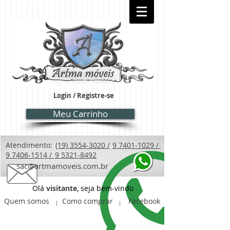
Login / Registre-se
Meu Carrinho
Atendimento:
(19) 3554-3020 /
9 7401-1029 /
9 7406-1514 /
9 5321-8492
sac@artmamoveis.com.br
Olá
visitante
, seja bem-vindo
Quem somos
Como comprar
Facebook