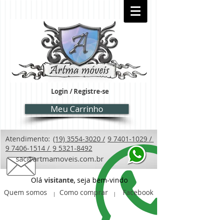
Login / Registre-se
Meu Carrinho
Atendimento:
(19) 3554-3020 /
9 7401-1029 /
9 7406-1514 /
9 5321-8492
sac@artmamoveis.com.br
Olá
visitante
, seja bem-vindo
Quem somos
Como comprar
Facebook