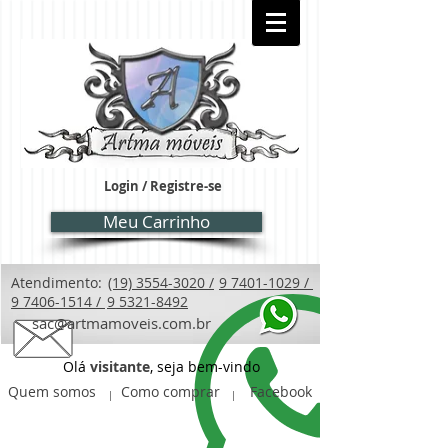
Login / Registre-se
Meu Carrinho
Atendimento:
(19) 3554-3020 /
9 7401-1029 /
9 7406-1514 /
9 5321-8492
sac@artmamoveis.com.br
Olá
visitante
, seja bem-vindo
Quem somos
Como comprar
Facebook