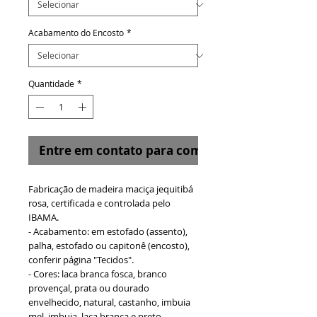
Acabamento do Encosto
*
Quantidade
*
Entre em contato para comprar
Fabricação de madeira maciça jequitibá
rosa, certificada e controlada pelo
IBAMA.
- Acabamento: em estofado (assento),
palha, estofado ou capitonê (encosto),
conferir página "Tecidos".
- Cores: laca branca fosca, branco
provençal, prata ou dourado
envelhecido, natural, castanho, imbuia
mel, imbuia, laca branca e preto