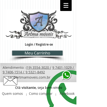
Login / Registre-se
Meu Carrinho
Atendimento:
(19) 3554-3020 /
9 7401-1029 /
9 7406-1514 /
9 5321-8492
sac@artmamoveis.com.br
Olá
visitante
, seja bem-vindo
Quem somos
Como comprar
Facebook