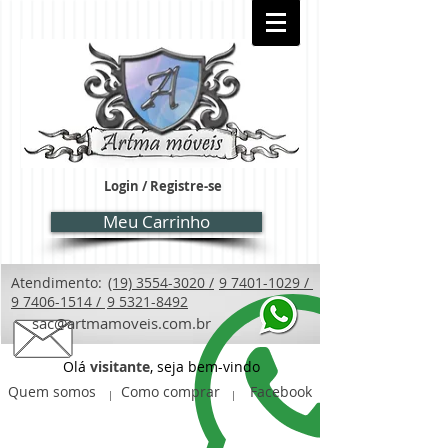
Login / Registre-se
Meu Carrinho
Atendimento:
(19) 3554-3020 /
9 7401-1029 /
9 7406-1514 /
9 5321-8492
sac@artmamoveis.com.br
Olá
visitante
, seja bem-vindo
Quem somos
Como comprar
Facebook