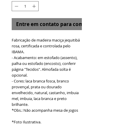
Entre em contato para comprar
Fabricação de madeira maciça jequitibá
rosa, certificada e controlada pelo
IBAMA.
- Acabamento: em estofado (assento),
palha ou estofado (encosto), conferir
página "Tecidos". Almofada solta é
opcional.
- Cores: laca branca fosca, branco
provençal, prata ou dourado
envelhecido, natural, castanho, imbuia
mel, imbuia, laca branca e preto
brilhante.
*Obs.: Não acompanha mesa de jogos
*Foto Ilustrativa.