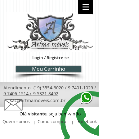
Login / Registre-se
Meu Carrinho
Atendimento:
(19) 3554-3020 /
9 7401-1029 /
9 7406-1514 /
9 5321-8492
sac@artmamoveis.com.br
Olá
visitante
, seja bem-vindo
Quem somos
Como comprar
Facebook