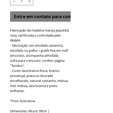
Entre em contato para comprar
Fabricação de madeira maciça jequitibá
rosa, certificada e controlada pelo
IBAMA.
- Decoração: em estofado (assento),
estofado ou palha + grade fixa em mdf
(encosto), acompanha almofada
solta para o encosto, conferir página
"Tecidos".
- Cores: laca branca fosca, branco
provençal, prata ou dourado
envelhecido, natural, castanho, imbuia
mel, imbuia, laca branca e preto
brilhante.
*Foto Ilustrativa.
Dimensões: Altura: 99cm |