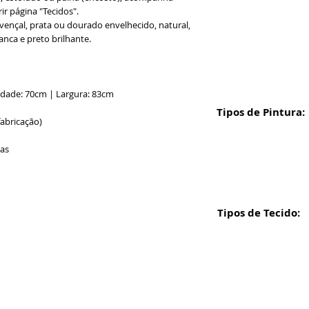
ir página "Tecidos".
ovençal, prata ou dourado envelhecido, natural,
anca e preto brilhante.
idade: 70cm | Largura: 83cm
Tipos de Pintura:
fabricação)
ias
Tipos de Tecido:
Formas de 