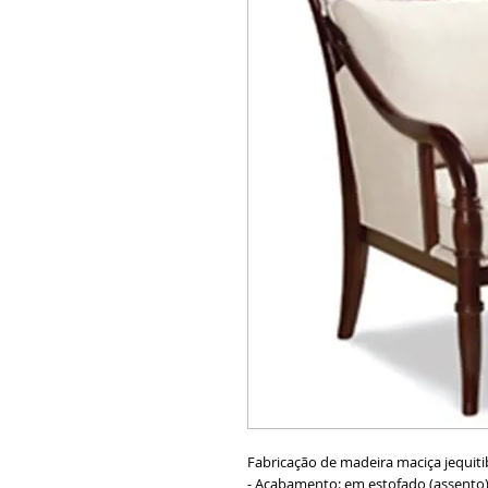
Fabricação de madeira maciça jequitib
- Acabamento: em estofado (assento)