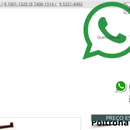
 /
9 7401-1029 /
9 7406-1514 /
9 5321-8492
Quem somos
LINHA INFANTIL
PRODUTOS
AMBIENTES
PREÇO ES
Poltrona