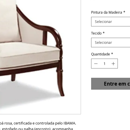
Pintura da Madeira
*
Selecionar
Tecido
*
Selecionar
Quantidade
*
Entre em 
á rosa, certificada e controlada pelo IBAMA.
, estofado ou palha (encosto), acompanha