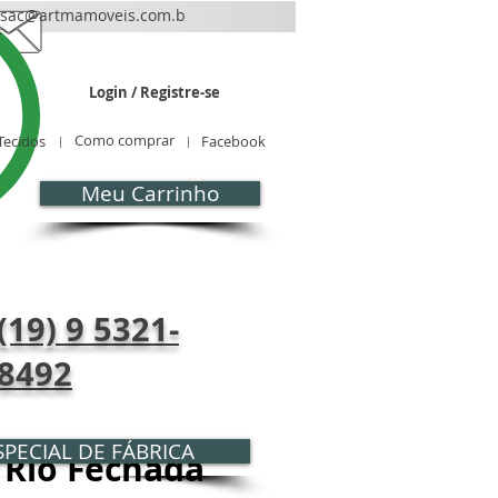
sac@artmamoveis.com.b
r
Login / Registre-se
Como comprar
Tecidos
Facebook
Meu Carrinho
CONTATO
Blog
(19) 9 5321-
8492
PECIAL DE FÁBRICA
 Rio Fechada