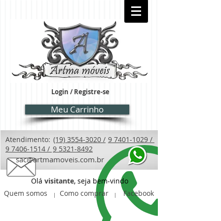
Login / Registre-se
Meu Carrinho
Atendimento:
(19) 3554-3020 /
9 7401-1029 /
9 7406-1514 /
9 5321-8492
sac@artmamoveis.com.br
Olá
visitante
, seja bem-vindo
Quem somos
Como comprar
Facebook