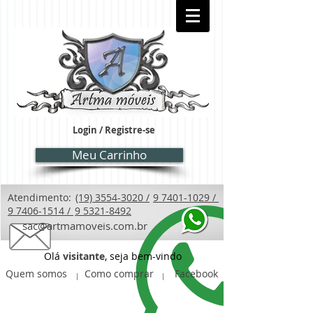
Login / Registre-se
Meu Carrinho
Atendimento:
(19) 3554-3020 /
9 7401-1029 /
9 7406-1514 /
9 5321-8492
sac@artmamoveis.com.br
Olá
visitante
, seja bem-vindo
Quem somos
Como comprar
Facebook