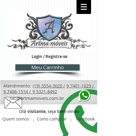
Login / Registre-se
Meu Carrinho
Atendimento:
(19) 3554-3020 /
9 7401-1029 /
9 7406-1514 /
9 5321-8492
sac@artmamoveis.com.br
Olá
visitante
, seja bem-vindo
Quem somos
Como comprar
Facebook