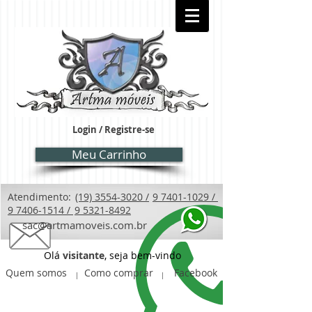
Login / Registre-se
Meu Carrinho
Atendimento:
(19) 3554-3020 /
9 7401-1029 /
9 7406-1514 /
9 5321-8492
sac@artmamoveis.com.br
Olá
visitante
, seja bem-vindo
Quem somos
Como comprar
Facebook