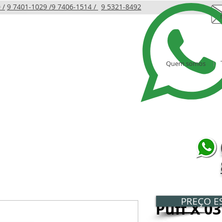
 /
9 7401-1029 /
9 7406-1514 /
9 5321-8492
Quem somos
LINHA INFANTIL
PRODUTOS
AMBIENTES
PREÇO ES
Puff X 03