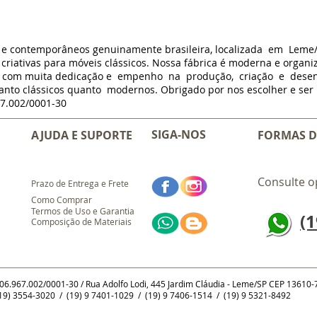
s e contemporâneos genuinamente brasileira, localizada em Leme
criativas para móveis clássicos. Nossa fábrica é moderna e organi
m com muita dedicação e empenho na produção, criação e dese
anto clássicos quanto modernos. Obrigado por nos escolher e ser p
7.002/0001-30
SIGA-NOS
AJUDA E SUPORTE
FORMAS D
Consulte o
Prazo de Entrega e Frete
Como Comprar
Termos de Uso e Garantia
(1
Composição de Materiais
 06.967.002/0001-30 / Rua Adolfo Lodi, 445 Jardim Cláudia - Leme/SP CEP 13610
9) 3554-3020 / (19) 9 7401-1029 / (19) 9 7406-1514 / (19) 9 5321-8492