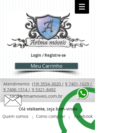
Login / Registre-se
Meu Carrinho
Atendimento:
(19) 3554-3020 /
9 7401-1029 /
9 7406-1514 /
9 5321-8492
sac@artmamoveis.com.br
Olá
visitante
, seja bem-vindo
Quem somos
Como comprar
Facebook