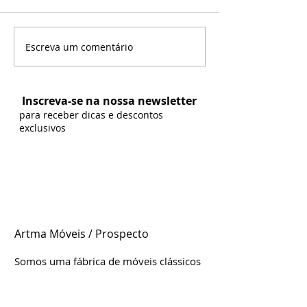
levando a você
contemporaneida
rusticidade com e
Escreva um comentário
Artma Móveis na Feira
nossos produtos s
Ópera 2016
Inscreva-se na nossa newsletter
para receber dicas e descontos
exclusivos
Artma Móveis / Prospecto
Somos uma fábrica de móveis clássicos
e contemporâneos genuinamente
brasileira, localizada em Leme/SP.
Estamos d
esde
2004 no mercado,