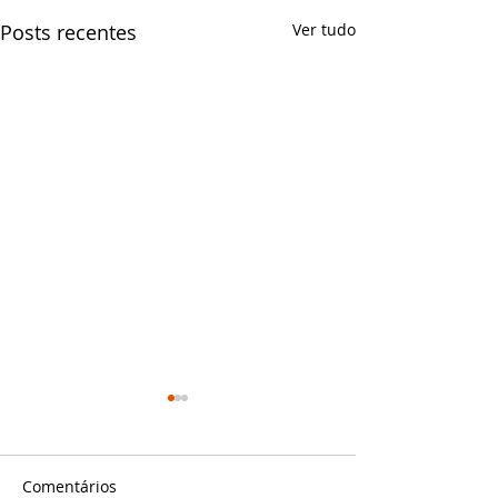
Posts recentes
Ver tudo
Os Melhores Mó
Os melhores móve
aqui na Artma mó
Comentários